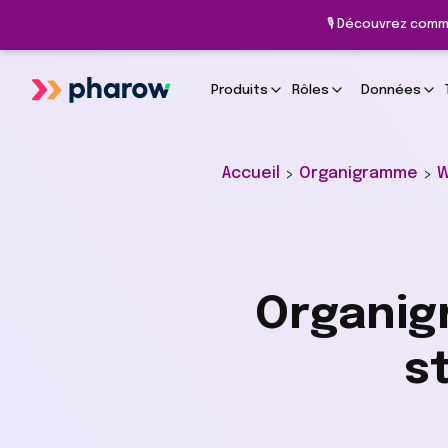
🎙️ Découvrez comm
Produits
Rôles
Données
Accueil
Organigramme
W
>
>
Organig
s