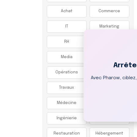
Achat
Commerce
IT
Marketing
RH
Communication
Media
DAF
Arrête
Opérations
Production
Avec Pharow, ciblez
Travaux
SAV
Médecine
R&D
Ingénierie
Artistique
Restauration
Hébergement