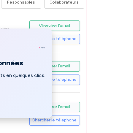
Responsables
Collaborateurs
Chercher l'email
chats
Chercher le téléphone
données
ng
Chercher l'email
keting
s en quelques clics.
Chercher le téléphone
Chercher l'email
mmerce
Chercher le téléphone