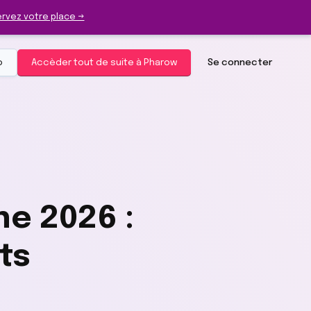
rvez votre place →
o
Accèder tout de suite à Pharow
Se connecter
e 2026 :
ts