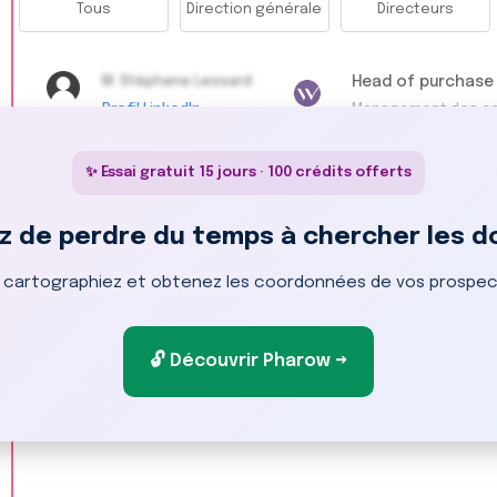
Tous
Direction générale
Directeurs
M. Stéphane Lessard
Head of purchase
Profil LinkedIn
Management des a
✨ Essai gratuit 15 jours · 100 crédits offerts
z de perdre du temps à chercher les 
M. Stéphane Lessard
Directeur marketi
Profil LinkedIn
Management du mar
, cartographiez et obtenez les coordonnées de vos prospect
🔓 Découvrir Pharow →
M. Stéphane Lessard
VP Sales
Profil LinkedIn
Management du co