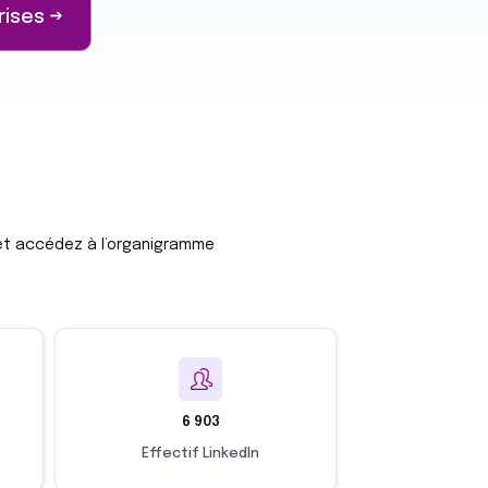
rises →
 et accédez à l’organigramme
6 903
Effectif LinkedIn