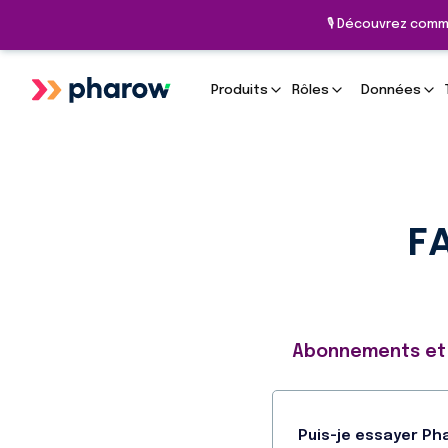
🎙️ Découvrez comm
Produits
Rôles
Données
FA
Abonnements et 
Puis-je essayer P