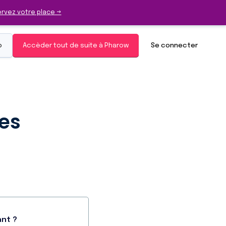
rvez votre place →
o
Accèder tout de suite à Pharow
Se connecter
tes
ant ?