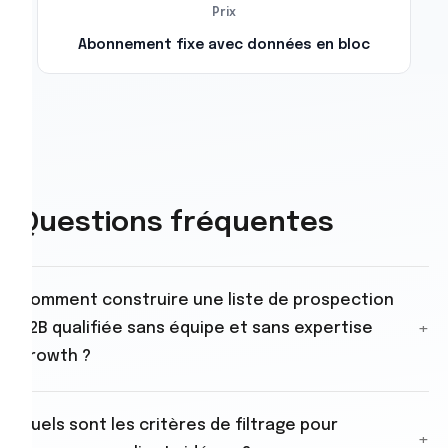
Prix
Abonnement fixe avec données en bloc
Questions fréquentes
Comment construire une liste de prospection
+
B2B qualifiée sans équipe et sans expertise
growth ?
Pharow part des données légales françaises pour
Quels sont les critères de filtrage pour
couvrir 4 millions d'entreprises. Vous filtrez par
+