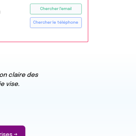
Chercher l'email
H
Chercher le téléphone
on claire des
e vise.
rises →