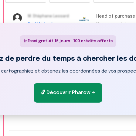
M. Stéphane Lessard
Head of purchase
Profil LinkedIn
Management des a
✨ Essai gratuit 15 jours · 100 crédits offerts
z de perdre du temps à chercher les 
M. Stéphane Lessard
Directeur marketi
Profil LinkedIn
Management du mar
, cartographiez et obtenez les coordonnées de vos prospect
🔓 Découvrir Pharow →
M. Stéphane Lessard
VP Sales
Profil LinkedIn
Management du co