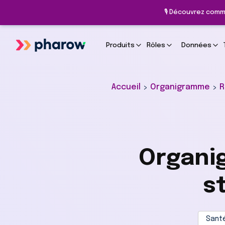
🎙️ Découvrez comm
Produits
Rôles
Données
Accueil
Organigramme
R
>
>
Organi
s
Santé