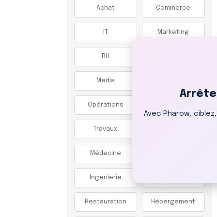
Achat
Commerce
IT
Marketing
RH
Communication
Media
DAF
Arrête
Opérations
Production
Avec Pharow, ciblez
Travaux
SAV
Médecine
R&D
Ingénierie
Artistique
Restauration
Hébergement