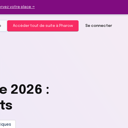
rvez votre place →
o
Accèder tout de suite à Pharow
Se connecter
 2026 :
ts
tiques