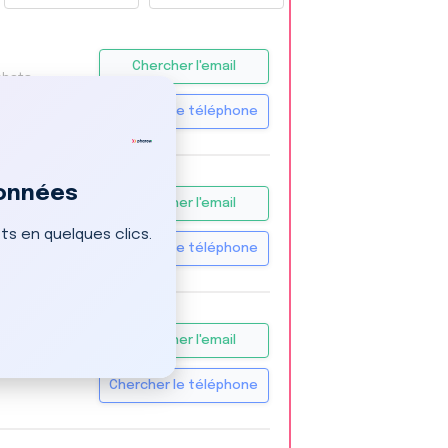
Chercher l'email
chats
Chercher le téléphone
données
ng
Chercher l'email
keting
s en quelques clics.
Chercher le téléphone
Chercher l'email
mmerce
Chercher le téléphone