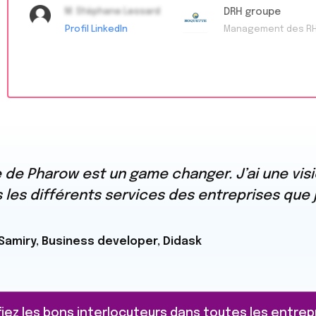
M. Stéphane Lessard
DRH groupe
Profil LinkedIn
Management des R
de Pharow est un game changer. J’ai une visi
les différents services des entreprises que j
Samiry, Business developer, Didask
fiez les bons interlocuteurs dans toutes les entrep