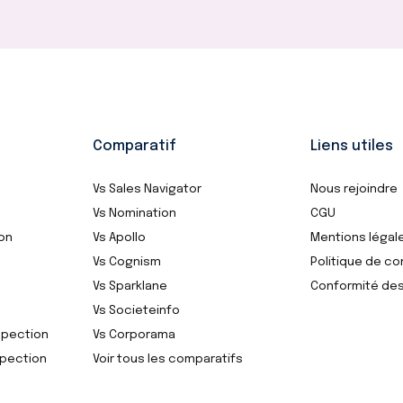
Comparatif
Liens utiles
Vs Sales Navigator
Nous rejoindre
Vs Nomination
CGU
ion
Vs Apollo
Mentions légal
Vs Cognism
Politique de co
Vs Sparklane
Conformité de
Vs Societeinfo
spection
Vs Corporama
spection
Voir tous les comparatifs