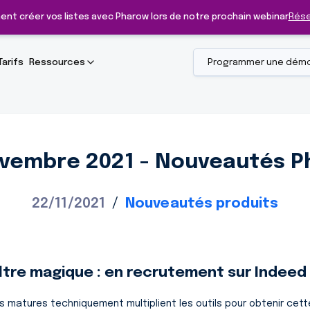
ent créer vos listes avec Pharow lors de notre prochain webinar
Rése
Tarifs
Ressources
Programmer une dém
ovembre 2021 - Nouveautés P
22/11/2021
/
Nouveautés produits
iltre magique : en recrutement sur Indeed
us matures techniquement multiplient les outils pour obtenir cett