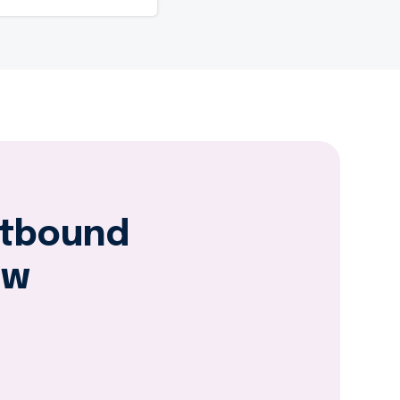
utbound
ow