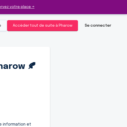
rvez votre place →
o
Accèder tout de suite à Pharow
Se connecter
harow 🍂
e information et