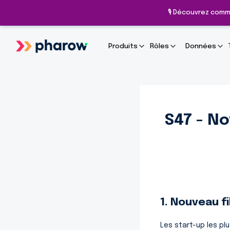
🎙️ Découvrez comm
Produits
Rôles
Données
S47 - N
1. Nouveau f
Les start-up les pl