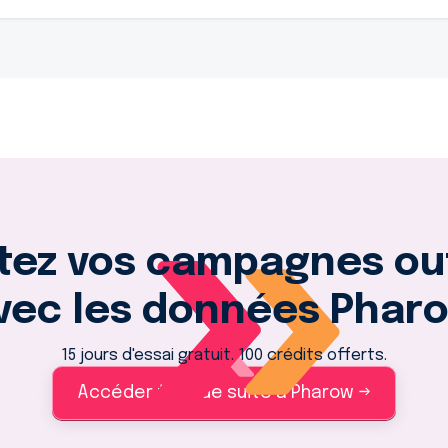
tez vos campagnes o
vec les données Phar
15 jours d'essai gratuit. 100 crédits offerts.
Accéder tout de suite à Pharow →