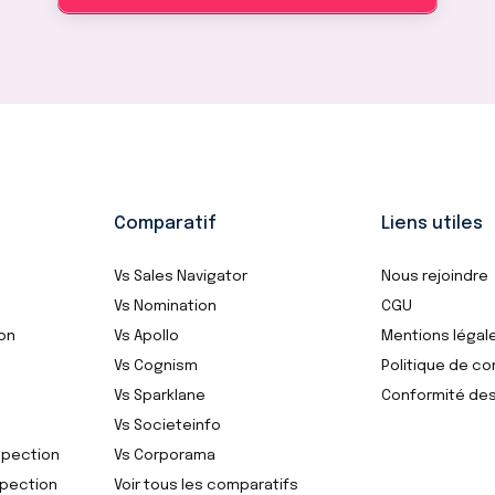
Comparatif
Liens utiles
Vs Sales Navigator
Nous rejoindre
Vs Nomination
CGU
ion
Vs Apollo
Mentions légal
Vs Cognism
Politique de co
Vs Sparklane
Conformité de
Vs Societeinfo
spection
Vs Corporama
spection
Voir tous les comparatifs