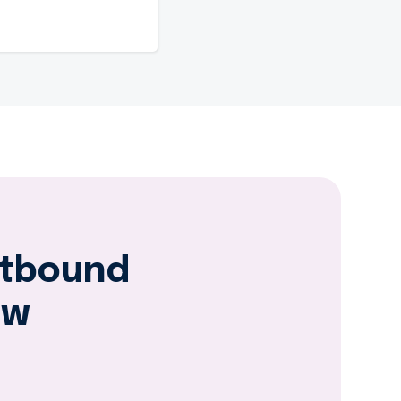
utbound
ow