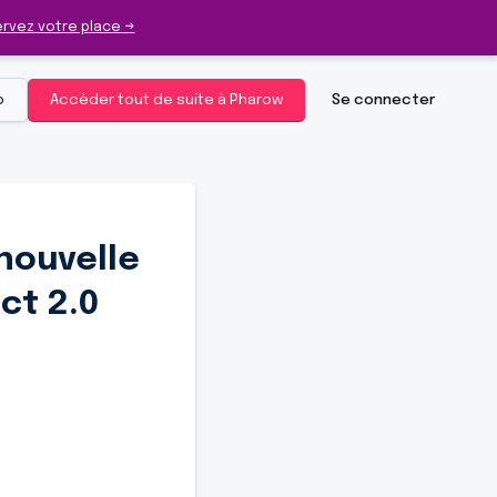
rvez votre place →
o
Accèder tout de suite à Pharow
Se connecter
 nouvelle
ct 2.0