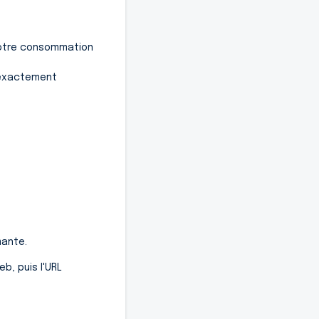
votre consommation
z exactement
mante.
b, puis l'URL