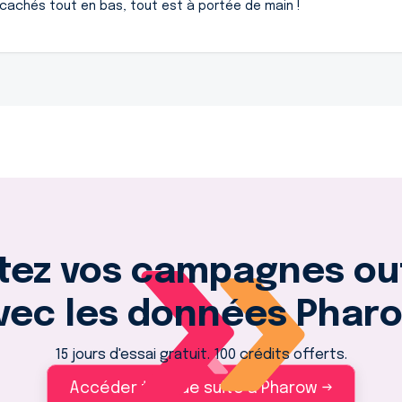
 cachés tout en bas, tout est à portée de main !
tez vos campagnes o
vec les données Phar
15 jours d'essai gratuit. 100 crédits offerts.
Accéder tout de suite à Pharow →