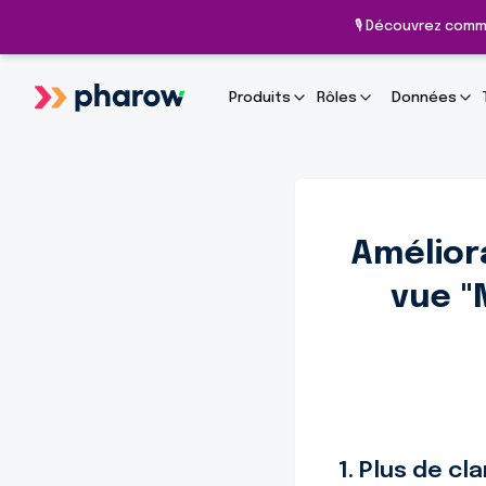
🎙️ Découvrez comm
Produits
Rôles
Données
Améliora
vue "
1. Plus de cl