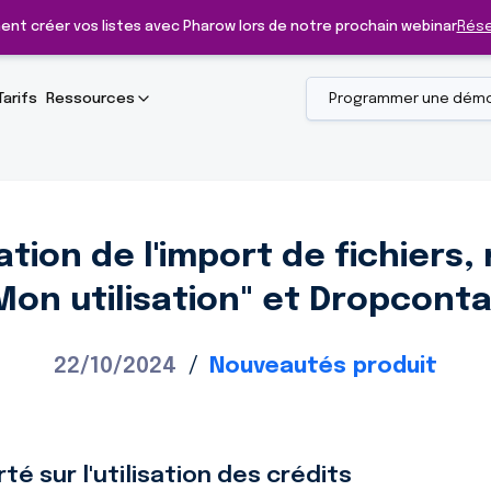
ent créer vos listes avec Pharow lors de notre prochain webinar
Rése
Tarifs
Ressources
Programmer une dém
tion de l'import de fichiers,
Mon utilisation" et Dropconta
22/10/2024
/
Nouveautés produit
arté sur l'utilisation des crédits