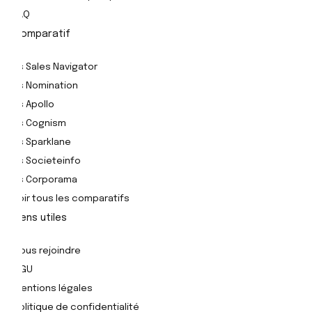
FAQ
Comparatif
Vs Sales Navigator
Vs Nomination
Vs Apollo
Vs Cognism
Vs Sparklane
Vs Societeinfo
Vs Corporama
Voir tous les comparatifs
Liens utiles
Nous rejoindre
CGU
Mentions légales
Politique de confidentialité