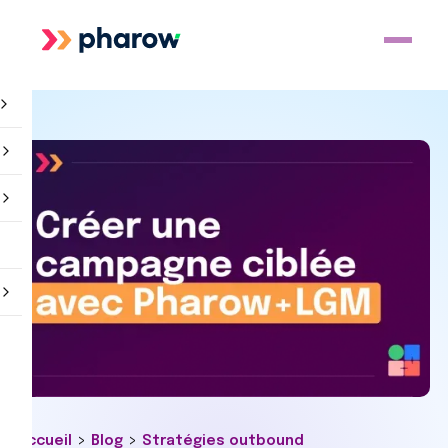
>
>
Accueil
Blog
Stratégies outbound