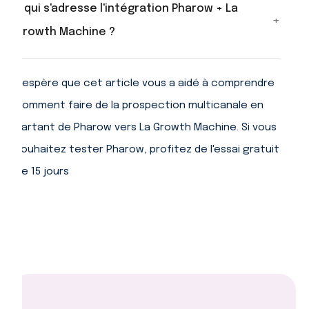
avec HubSpot, Pipedrive et Salesforce. Pharow
À qui s'adresse l'intégration Pharow + La
+
propose également ses propres intégrations CRM.
Growth Machine ?
Vous pouvez ainsi alimenter LGM depuis Pharow
tout en gardant votre CRM à jour
Elle est conçue pour les SDR, équipes
automatiquement.
commerciales, growth hackers et agences qui
J'espère que cet article vous a aidé à comprendre
veulent industrialiser leur prospection B2B
comment faire de la prospection multicanale en
multicanale. Elle convient particulièrement aux
partant de Pharow vers La Growth Machine. Si vous
équipes ciblant le marché français, grâce à la base
Pharow de plus de 4 millions d'entreprises.
souhaitez tester Pharow, profitez de l'essai gratuit
de 15 jours