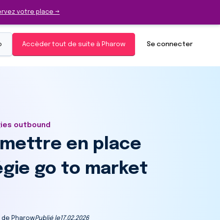
rvez votre place →
o
Accèder tout de suite à Pharow
Se connecter
gies outbound
mettre en place
égie go to market
h de Pharow
Publié le
17.02.2026