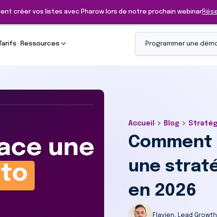
ent créer vos listes avec Pharow lors de notre prochain webinar
Rése
Tarifs
Ressources
Programmer une dém
>
>
Accueil
Blog
Straté
Comment 
une strat
en 2026
Flavien, Lead Growt