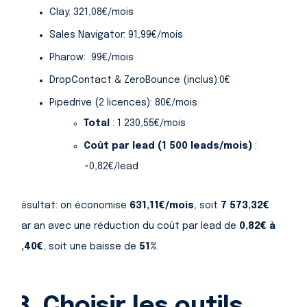
Clay: 321,08€/mois
Sales Navigator: 91,99€/mois
Pharow: 99€/mois
DropContact & ZeroBounce (inclus):0€
Pipedrive (2 licences): 80€/mois
Total
: 1 230,55€/mois
Coût par lead (1 500 leads/mois)
:
~0,82€/lead
Résultat: on économise
631,11€/mois
, soit
7 573,32€
par an avec une réduction du coût par lead de
0,82€ à
0,40€
, soit une baisse de
51%
.
3. Choisir les outils