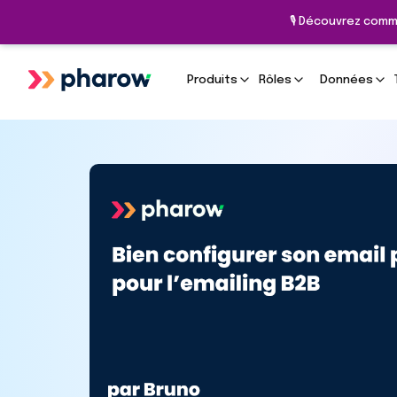
🎙️ Découvrez comm
Produits
Rôles
Données