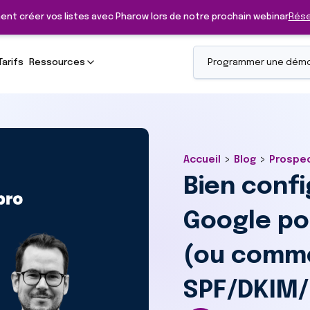
ent créer vos listes avec Pharow lors de notre prochain webinar
Rése
Tarifs
Ressources
Programmer une dém
>
>
Accueil
Blog
Prospe
Bien confi
Google pou
(ou commen
SPF/DKIM