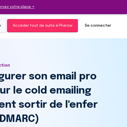
rvez votre place →
o
Accèder tout de suite à Pharow
Se connecter
ction
gurer son email pro
r le cold emailing
t sortir de l'enfer
/DMARC)